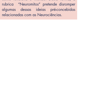
rubrica “Neuromitos” pretende disromper
algumas dessas ideias pré-concebidas
relacionadas com as Neurociências.
Neuropolígrafo
Muitas vezes o chamado senso comum leva-
nos a acreditar em algumas ”crenças”. Mas
serão essas crenças VERDADEIRAS ou
FALSAS? A rubrica “Neuropolígrafo”
pretende desmistificar muitas dessas ideias
pré-concebidas relacionadas com as
Neurociências.
Personalidade
Neuro