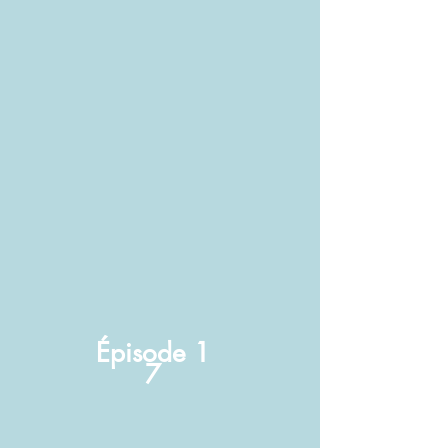
Épisode
1
7