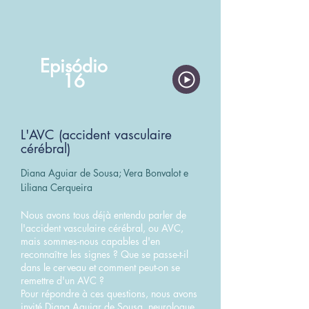
Episódio
16
​L'AVC (accident vasculaire
cérébral)
Diana Aguiar de Sousa; Vera Bonvalot e
Liliana Cerqueira
Nous avons tous déjà entendu parler de
l'accident vasculaire cérébral, ou AVC,
mais sommes-nous capables d'en
reconnaître les signes ? Que se passe-t-il
dans le cerveau et comment peut-on se
remettre d'un AVC ?
Pour répondre à ces questions, nous avons
invité Diana Aguiar de Sousa, neurologue