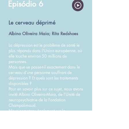
Episódio 6
Le cerveau déprimé
Albino Oliveira Maia; Rita Redshoes
La dépression est le problème de santé le
plus répandu dans l'Union européenne, où
elle touche environ 50 millions de
personnes.
Mais que se passe-t-il exactement dans le
cerveau d’une personne souffrant de
dépression ? Et quels sont les traitements
disponibles ?
Pour en savoir plus sur ce sujet, nous avons
invité Albino Oliveira-Maia, de l’Unité de
neuropsychiatrie de la Fondation
Champalimaud.
Nous comptons également sur la
participation de la chanteuse et
compositrice Rita Redshoes, qui souffre de
troubles anxieux et de dépression depuis