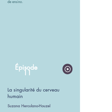
de ensino.
Épisode
11
La singularité du cerveau
humain
Suzana Herculano-Houzel