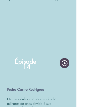
Épisode
14
Pedro Castro Rodrigues
Os psicadélicos já são usados há
milhares de anos devido à sua