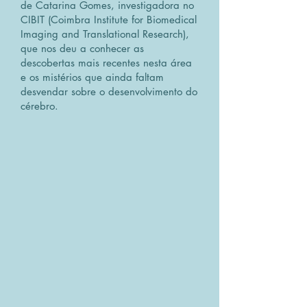
de Catarina Gomes, investigadora no
CIBIT (Coimbra Institute for Biomedical
Imaging and Translational Research),
que nos deu a conhecer as
descobertas mais recentes nesta área
e os mistérios que ainda faltam
desvendar sobre o desenvolvimento do
cérebro.