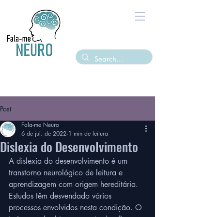
Post
Fala-me Neuro
6 de jul. de 2022
1 min de leitura
Dislexia do Desenvolvimento
A dislexia do desenvolvimento é um 
transtorno neurológico de leitura e 
aprendizagem com origem hereditária. 
Estudos têm desvendado vários 
processos envolvidos nesta condição. O 