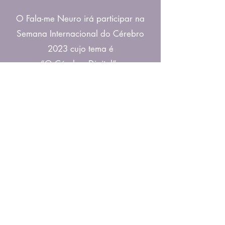
O Fala-me Neuro irá participar na
Semana Internacional do Cérebro
2023 cujo tema é
“O Cérebro Digital”.
Sendo este um tópico ligado à
revolução digital e à tecnologia, este
ano o Fala-me Neuro pretende
descentralizar a comunicação de
Neurociências, saindo dos grandes
centros urbanos, e levar conteúdo
relacionado com o cérebro e a
mente a zonas rurais.