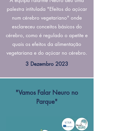
A equipa Fala-me Neuro deu uma
palestra intitulada "Efeitos do açúcar
num cérebro vegetariano" onde
esclareceu conceitos básicos do
cérebro, como é regulado o apetite e
quais os efeitos da alimentação
vegetariana e do açúcar no cérebro.
3 Dezembro 2023
"Vamos Falar Neuro no
Parque"